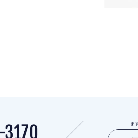
ま
-3170