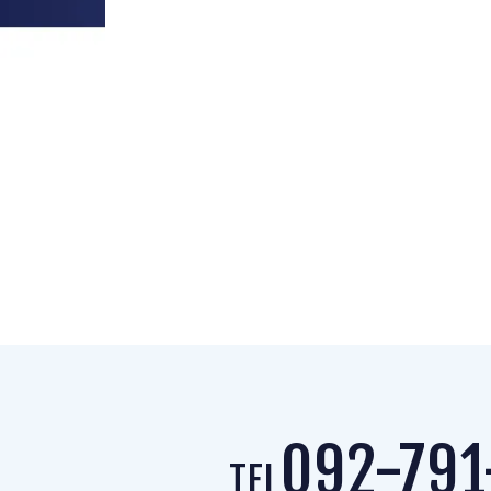
092-791
TEL