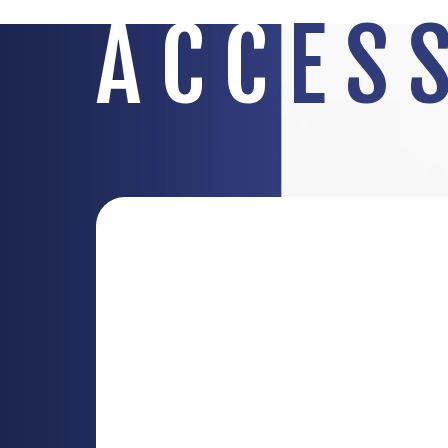
AC
C
ES